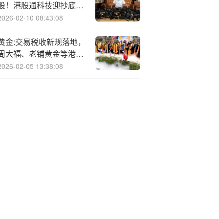
股！港股通科技迎抄底良
机？
2026-02-10 08:43:08
黄金:交易税收新规落地，
周大福、老铺黄金等港股
黄金股大跌
2026-02-05 13:38:08