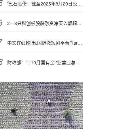
德,石股份：截至2025年8月29日公司股东总户数为14392户
2—3只科创板股获融资净买入额超3000万元
中文在线推!出.国际微短剧平台FlareFlow，加速全球短剧生态布局
财政部：1;-10月国有企?业营业总收入同比增长0.9%，利润总额同比下降3.0%