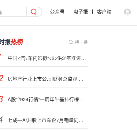
公众号
电子报
客户端
时报
热榜
换一换
中国<汽>车内饰拟“<2>供3”基准进行供股 净筹约3200万港元
房地产行业上市公,司财务总监观!察：保利发展净利润减少58.6% 财务总监王一夫薪酬达到257万元
A股“?924行情”一周年牛基排行榜：中信建投北交所精选两年定开A涨279.27%，德邦鑫星价值A涨幅263.97%
七成—A/,H股上市车企7月销量同比增长 乘联分会：多项指标再创新高、上调年度预测