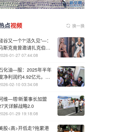
热点
视频
换一换
硅谷又一个?“活久见”—：
马斯克竟曾邀请扎克伯格
参与收购OpenAI
2026-01-27 07:44:08
石化油—服：2025年半年
度净利润约4.92亿元，同
比增加9%
2026-02-10 03:34:08
阿维—塔!新董事长加盟
27天详解战略2.0
2026-01-29 19:18:08
美股<高>开低走?拖累港